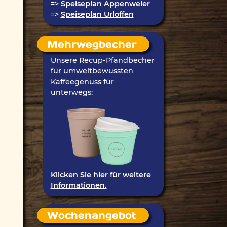
=>
Speiseplan Appenweier
=>
Speiseplan Urloffen
Mehrwegbecher
Unsere Recup-Pfandbecher
für umweltbewussten
Kaffeegenuss für
unterwegs:
Klicken Sie hier für weitere
Informationen.
Wochenangebot