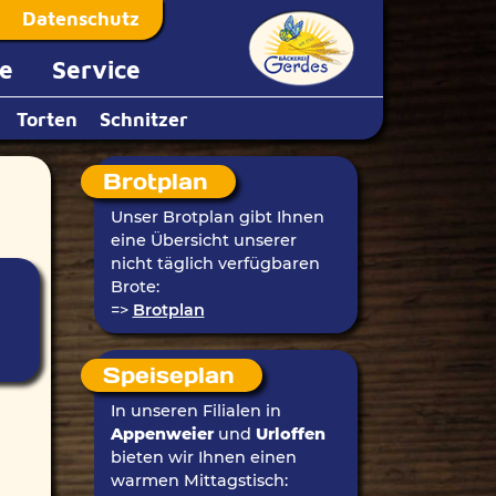
Datenschutz
e
Service
Torten
Schnitzer
Brotplan
Unser Brotplan gibt Ihnen
eine Übersicht unserer
nicht täglich verfügbaren
Brote:
=>
Brotplan
Speiseplan
In unseren Filialen in
Appenweier
und
Urloffen
bieten wir Ihnen einen
warmen Mittagstisch: