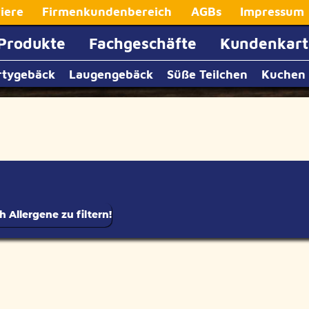
iere
Firmenkundenbereich
AGBs
Impressum
Produkte
Fachgeschäfte
Kundenkart
rtygebäck
Laugengebäck
Süße Teilchen
Kuchen