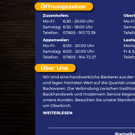
Öffnungszeiten
Zusenhofen:
Oberk
Mo-Fr:
6:30 - 20:00 Uhr
Mo-F
Samstag:
6:30 - 18:00 Uhr
Sams
Telefon:
07805 - 913 73 39
Telef
Appenweier:
Laut
Mo-Fr:
6:00 - 20:00 Uhr
Mont
Samstag:
6:00 - 20:00 Uhr
Fr & 
Telefon:
07805 - 914 72 27
Telef
Über Uns
Wir sind eine handwerkliche Bäckerei aus der
und legen höchsten Wert auf die Qualität unse
Backwaren. Die Verbindung zwischen traditi
Backhandwerk und modernem Service begeis
unsere Kunden. Besuchen Sie unsere Standort
um Oberkirch.
WEITERLESEN
Startseite