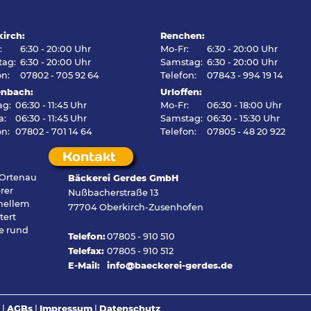
irch:
Renchen:
r:
6:30 - 20:00 Uhr
Mo-Fr:
6:30 - 20:00 Uhr
tag:
6:30 - 20:00 Uhr
Samstag:
6:30 - 20:00 Uhr
on:
07802 - 705 92 64
Telefon:
07843 - 994 19 14
enbach:
Urloffen:
ag:
06:30 - 11:45 Uhr
Mo-Fr:
06:30 - 18:00 Uhr
Sa:
06:30 - 11:45 Uhr
Samstag:
06:30 - 15:30 Uhr
on:
07802 - 701 14 64
Telefon:
07805 - 48 20 922
Kontakt
 Ortenau
Bäckerei Gerdes GmbH
rer
Nußbacherstraße 13
onellem
77704 Oberkirch-Zusenhofen
tert
e rund
Telefon:
07805 - 910 510
Telefax:
07805 - 910 512
E-Mail:
info@baeckerei-gerdes.de
|
AGBs
|
Impressum
|
Datenschutz