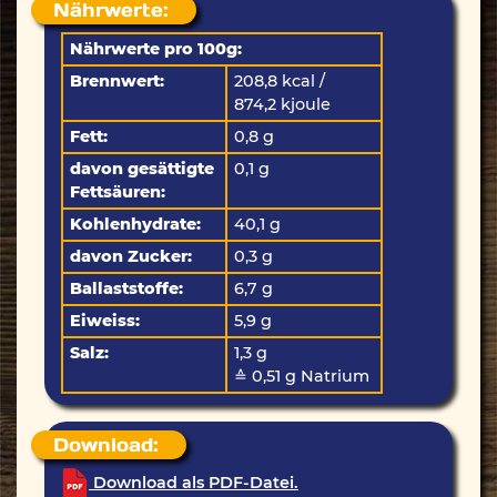
Nährwerte:
Nährwerte pro 100g:
Brennwert:
208,8 kcal /
874,2 kjoule
Fett:
0,8 g
davon gesättigte
0,1 g
Fettsäuren:
Kohlenhydrate:
40,1 g
davon Zucker:
0,3 g
Ballaststoffe:
6,7 g
Eiweiss:
5,9 g
Salz:
1,3 g
≙ 0,51 g Natrium
Download:
Download als PDF-Datei.