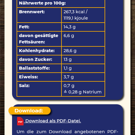
Nährwerte pro 100g:
Brennwert:
267,3 kcal /
1119,1 kjoule
Fett:
14,3 g
davon gesättigte
6,6 g
Fettsäuren:
Kohlenhydrate:
28,6 g
davon Zucker:
13 g
Ballaststoffe:
1,1 g
Eiweiss:
3,7 g
Salz:
0,7 g
≙ 0,28 g Natrium
Download:
Download als PDF-Datei.
Um die zum Download angebotenen PDF-