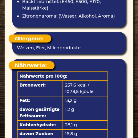
Backtriebmittel: (E450, E500, E170,
Maisstärke)
Zitronenaroma: (Wasser, Alkohol, Aroma)
Allergene:
Weizen, Eier, Milchprodukte
Nährwerte:
Nährwerte pro 100g:
Brennwert:
257,6 kcal /
1078,5 kjoule
Fett:
13,2 g
davon gesättigte
1,2 g
Fettsäuren:
Kohlenhydrate:
28,1 g
davon Zucker:
16,8 g